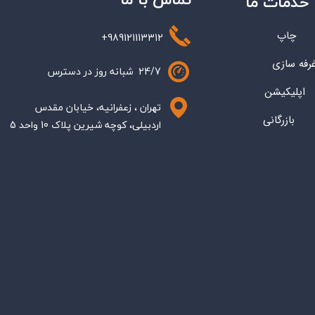
تماس با ما
خدمات ما
چاپ
+989121113312
رفه سازی
24/7 شبانه روز در دسترس
اپلیکیشن
تهران ، زعفرانیه، خیابان مقدس
بازرگانی
اردبیلی، کوچه شیرین پلاک 10 واحد 5